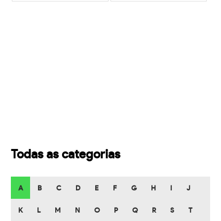
Todas as categorias
A
B
C
D
E
F
G
H
I
J
K
L
M
N
O
P
Q
R
S
T