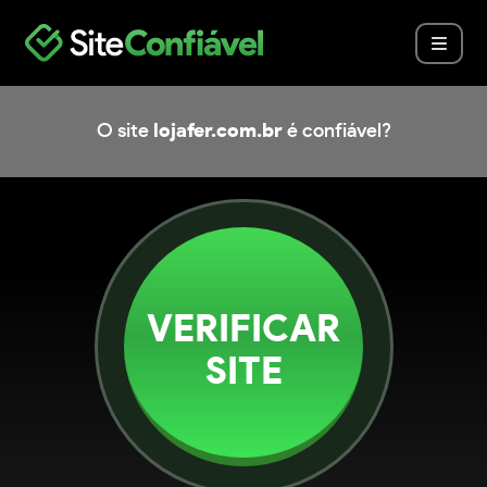
O site
lojafer.com.br
é confiável?
VERIFICAR
SITE