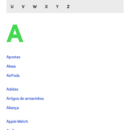
U
V
W
X
Y
Z
A
Apostas
Alexa
AirPods
Adidas
Artigos de armarinhos
Aliança
Apple Watch