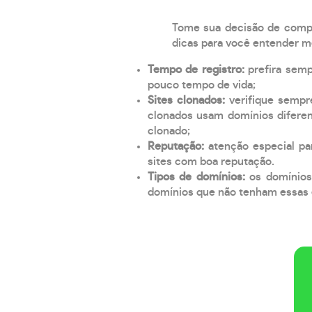
Tome sua decisão de compra
dicas para você entender m
Tempo de registro:
prefira sem
pouco tempo de vida;
Sites clonados:
verifique sempr
clonados usam domínios diferen
clonado;
Reputação:
atenção especial par
sites com boa reputação.
Tipos de domínios:
os domínios
domínios que não tenham essas e