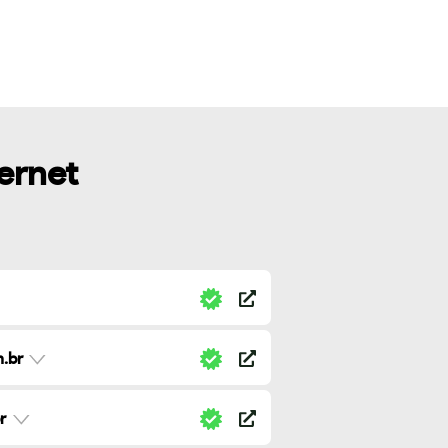
ternet
.br
r