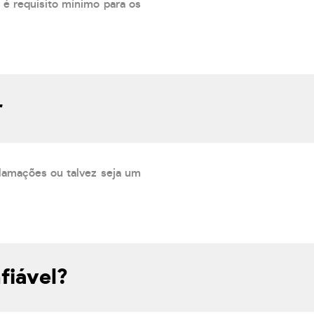
 é requisito mínimo para os
r
lamações ou talvez seja um
fiável?