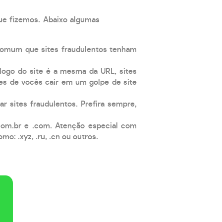
que fizemos. Abaixo algumas
comum que sites fraudulentos tenham
 logo do site é a mesma da URL, sites
es de vocês cair em um golpe de site
ar sites fraudulentos. Prefira sempre,
com.br e .com. Atenção especial com
: .xyz, .ru, .cn ou outros.