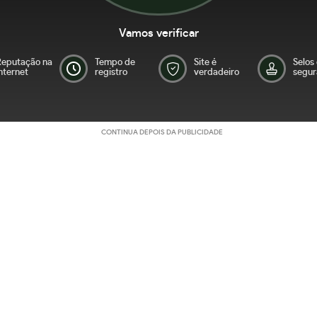
Vamos verificar
Reputação na
Tempo de
Site é
Selos
nternet
registro
verdadeiro
segur
CONTINUA DEPOIS DA PUBLICIDADE