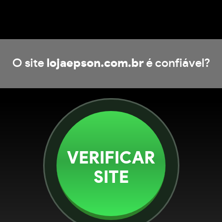
O site
lojaepson.com.br
é confiável?
VERIFICAR
SITE