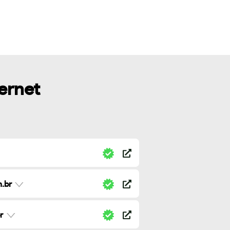
ternet
.br
r