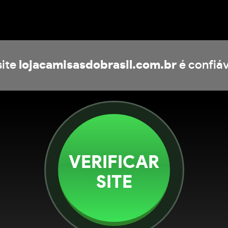
site
lojacamisasdobrasil.com.br
é confiáv
VERIFICAR
SITE