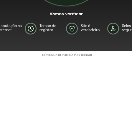
Vamos verificar
Reputação na
Tempo de
Site é
Selos
nternet
registro
verdadeiro
segur
CONTINUA DEPOIS DA PUBLICIDADE