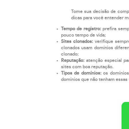
Tome sua decisão de compra
dicas para você entender m
Tempo de registro:
prefira sem
pouco tempo de vida;
Sites clonados:
verifique sempr
clonados usam domínios diferen
clonado;
Reputação:
atenção especial par
sites com boa reputação.
Tipos de domínios:
os domínios
domínios que não tenham essas e