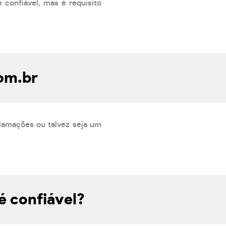
 confiável, mas é requisito
om.br
lamações ou talvez seja um
é confiável?