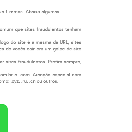
que fizemos. Abaixo algumas
comum que sites fraudulentos tenham
 logo do site é a mesma da URL, sites
es de vocês cair em um golpe de site
ar sites fraudulentos. Prefira sempre,
com.br e .com. Atenção especial com
: .xyz, .ru, .cn ou outros.