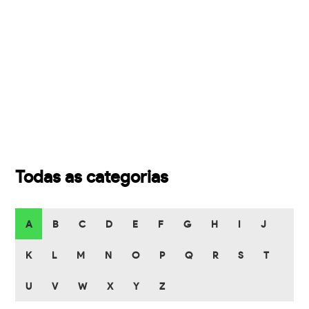
Todas as categorias
A
B
C
D
E
F
G
H
I
J
K
L
M
N
O
P
Q
R
S
T
U
V
W
X
Y
Z