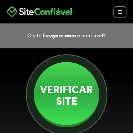
O site
livegore.com
é confiável?
VERIFICAR
SITE