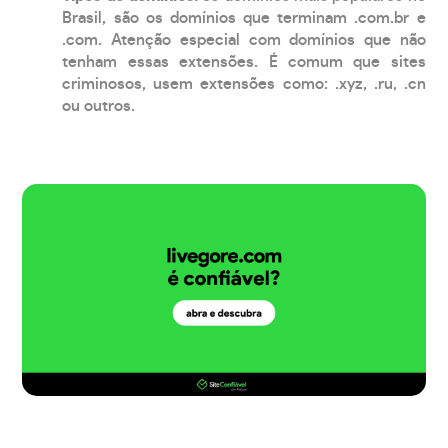
Brasil, são os domínios que terminam .com.br e
.com. Atenção especial com domínios que não
tenham essas extensões. É comum que sites
criminosos, usem extensões como: .xyz, .ru, .cn
ou outros.