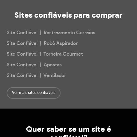
Sites confiáveis
para comprar
Site Confiável | Rastreamento Correios
Site Confiável | Robô Aspirador
Site Confiável | Torneira Gourmet
Site Confiável | Apostas
Site Confiável | Ventilador
Ver mais sites confiáveis
Quer saber se um site é