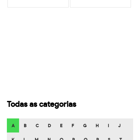
Todas as categorias
A
B
C
D
E
F
G
H
I
J