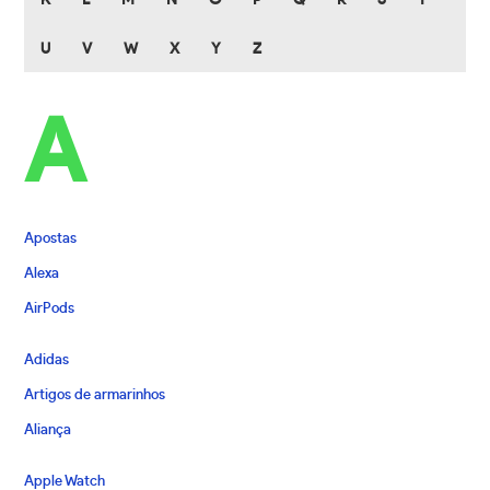
K
L
M
N
O
P
Q
R
S
T
U
V
W
X
Y
Z
A
Apostas
Alexa
AirPods
Adidas
Artigos de armarinhos
Aliança
Apple Watch