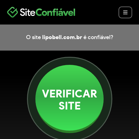
O site
lipobell.com.br
é confiável?
VERIFICAR
SITE