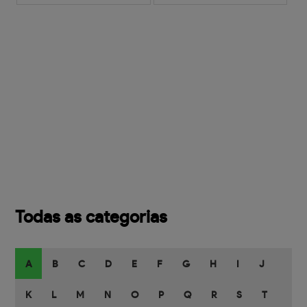
Todas as categorias
A
B
C
D
E
F
G
H
I
J
K
L
M
N
O
P
Q
R
S
T