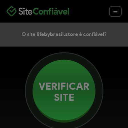
O site
lifebybrasil.store
é confiável?
VERIFICAR
SITE