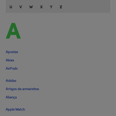
U
V
W
X
Y
Z
A
Apostas
Alexa
AirPods
Adidas
Artigos de armarinhos
Aliança
Apple Watch