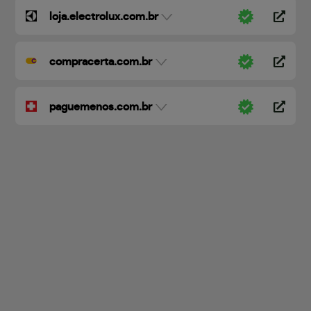
loja.electrolux.com.br
compracerta.com.br
paguemenos.com.br