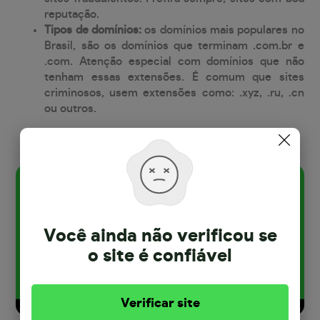
reputação.
Tipos de domínios:
os domínios mais populares no
Brasil, são os domínios que terminam .com.br e
.com. Atenção especial com domínios que não
tenham essas extensões. É comum que sites
criminosos, usem extensões como: .xyz, .ru, .cn
ou outros.
Você ainda não verificou se
o site
é confiável
Verificar site