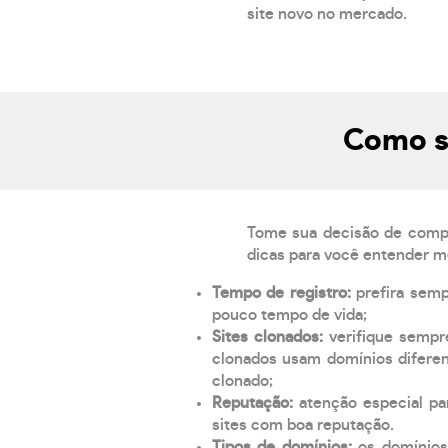
site novo no mercado.
Como sa
Tome sua decisão de compra
dicas para você entender m
Tempo de registro:
prefira sem
pouco tempo de vida;
Sites clonados:
verifique sempr
clonados usam domínios diferen
clonado;
Reputação:
atenção especial par
sites com boa reputação.
Tipos de domínios:
os domínios