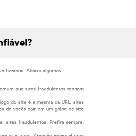
nfiável?
que fizemos. Abaixo algumas
comum que sites fraudulentos tenham
 logo do site é a mesma da URL, sites
es de vocês cair em um golpe de site
ar sites fraudulentos. Prefira sempre,
com.br e .com. Atenção especial com