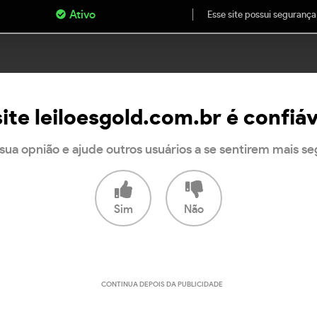
Ativo
Esse site possui segurança
ite leiloesgold.com.br é confiá
sua opnião e ajude outros usuários a se sentirem mais s
Sim
Não
CONTINUA DEPOIS DA PUBLICIDADE