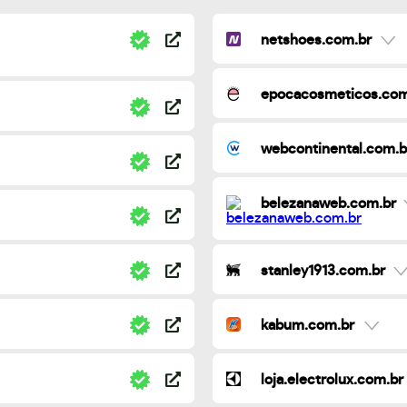
netshoes.com.br
epocacosmeticos.com
webcontinental.com.b
belezanaweb.com.br
stanley1913.com.br
kabum.com.br
loja.electrolux.com.br