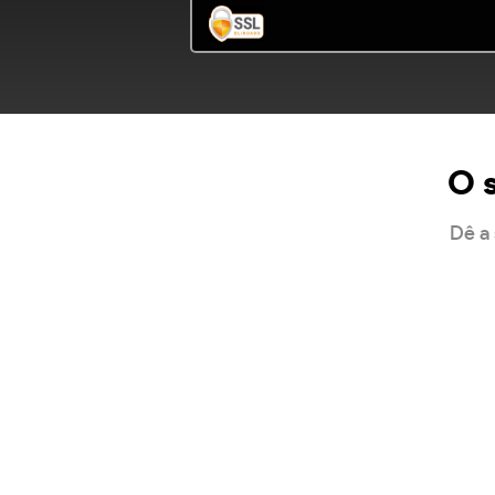
O s
Dê a 