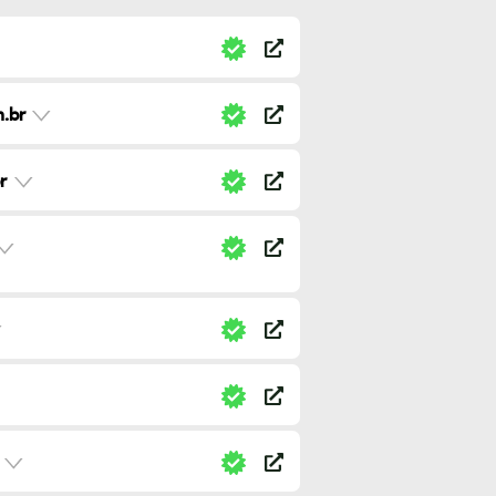
.br
r