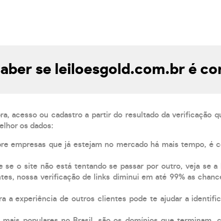
ber se leiloesgold.com.br é co
, acesso ou cadastro a partir do resultado da verificação 
elhor os dados:
pre empresas que já estejam no mercado há mais tempo, é 
e se o site não está tentando se passar por outro, veja se a
tes, nossa verificação de links diminui em até 99% as chanc
a a experiência de outros clientes pode te ajudar a identific
 mais populares no Brasil, são os domínios que terminam .