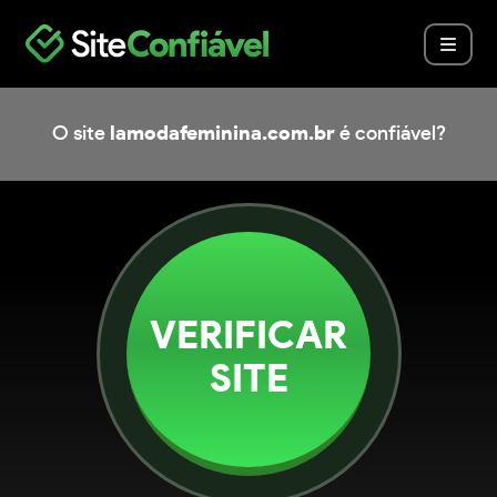
O site
lamodafeminina.com.br
é confiável?
VERIFICAR
SITE