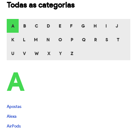
Todas as categorias
A
B
C
D
E
F
G
H
I
J
K
L
M
N
O
P
Q
R
S
T
U
V
W
X
Y
Z
A
Apostas
Alexa
AirPods