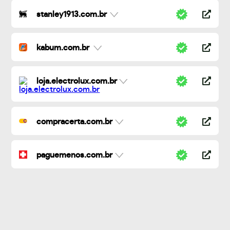
stanley1913.com.br
kabum.com.br
loja.electrolux.com.br
compracerta.com.br
paguemenos.com.br