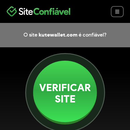
O site
kutewallet.com
é confiável?
VERIFICAR
SITE