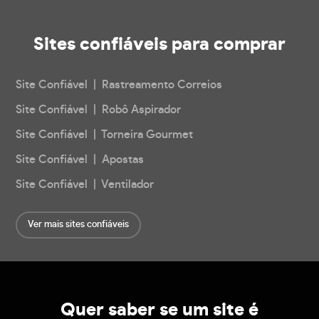
Sites confiáveis
para comprar
Site Confiável | Rastreamento Correios
Site Confiável | Robô Aspirador
Site Confiável | Torneira Gourmet
Site Confiável | Apostas
Site Confiável | Ventilador
Ver mais sites confiáveis
Quer saber se um site é