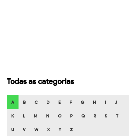
Todas as categorias
A
B
C
D
E
F
G
H
I
J
K
L
M
N
O
P
Q
R
S
T
U
V
W
X
Y
Z