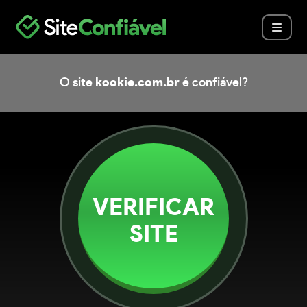
O site
kookie.com.br
é confiável?
VERIFICAR
SITE