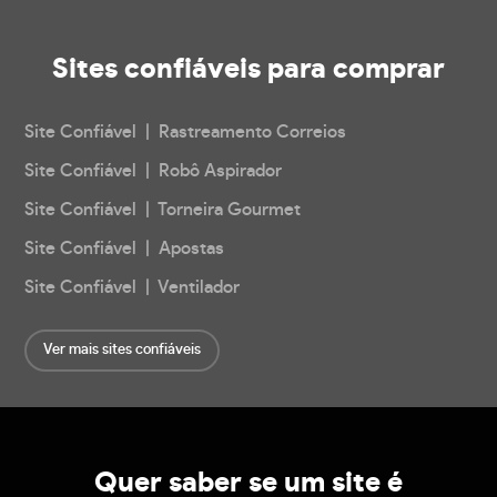
Sites confiáveis
para comprar
Site Confiável | Rastreamento Correios
Site Confiável | Robô Aspirador
Site Confiável | Torneira Gourmet
Site Confiável | Apostas
Site Confiável | Ventilador
Ver mais sites confiáveis
Quer saber se um site é