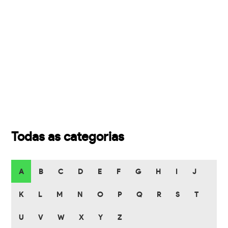
Todas as categorias
A
B
C
D
E
F
G
H
I
J
K
L
M
N
O
P
Q
R
S
T
U
V
W
X
Y
Z