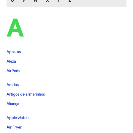
U
V
W
X
Y
Z
A
Apostas
Alexa
AirPods
Adidas
Artigos de armarinhos
Aliança
Apple Watch
Air Fryer