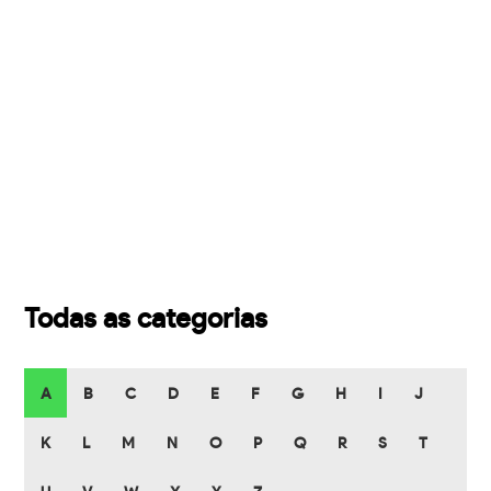
Todas as categorias
A
B
C
D
E
F
G
H
I
J
K
L
M
N
O
P
Q
R
S
T