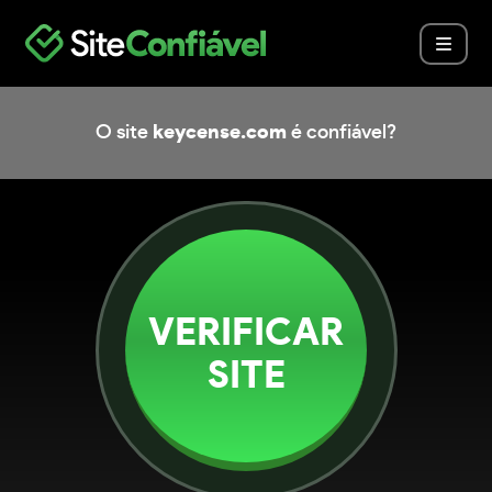
O site
keycense.com
é confiável?
VERIFICAR
SITE