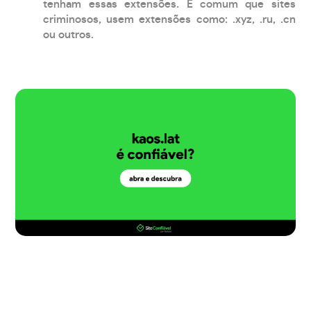
tenham essas extensões. É comum que sites
criminosos, usem extensões como: .xyz, .ru, .cn
ou outros.