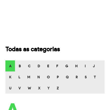
Todas as categorias
A
B
C
D
E
F
G
H
I
J
K
L
M
N
O
P
Q
R
S
T
U
V
W
X
Y
Z