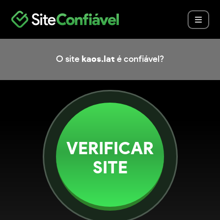
O site
kaos.lat
é confiável?
VERIFICAR
SITE