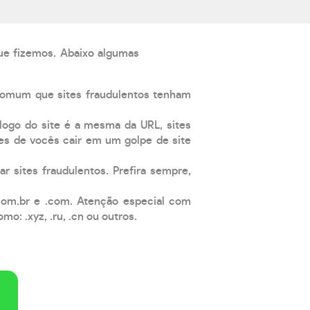
que fizemos. Abaixo algumas
comum que sites fraudulentos tenham
 logo do site é a mesma da URL, sites
es de vocês cair em um golpe de site
ar sites fraudulentos. Prefira sempre,
com.br e .com. Atenção especial com
: .xyz, .ru, .cn ou outros.