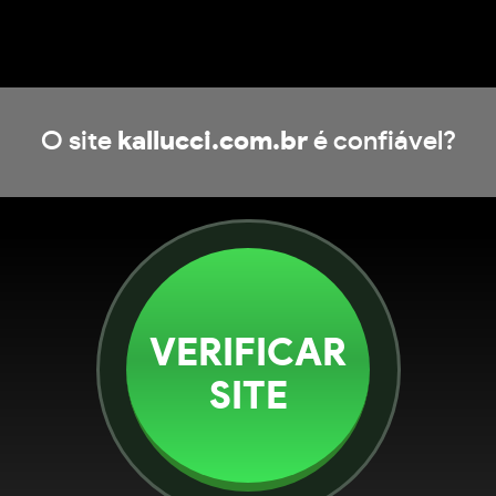
O site
kallucci.com.br
é confiável?
VERIFICAR
SITE