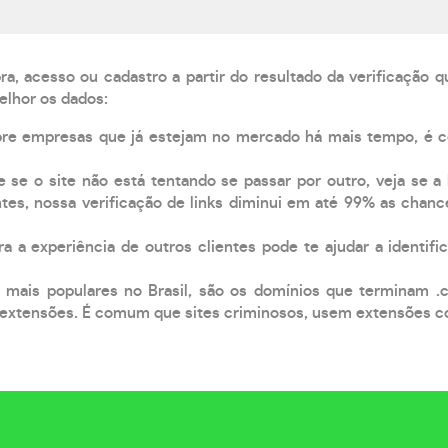
, acesso ou cadastro a partir do resultado da verificação 
elhor os dados:
pre empresas que já estejam no mercado há mais tempo, é 
e se o site não está tentando se passar por outro, veja se a
tes, nossa verificação de links diminui em até 99% as chanc
a a experiência de outros clientes pode te ajudar a identific
 mais populares no Brasil, são os domínios que terminam .
xtensões. É comum que sites criminosos, usem extensões como