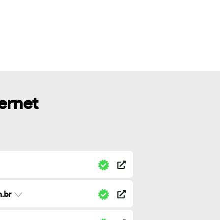
ternet
.br