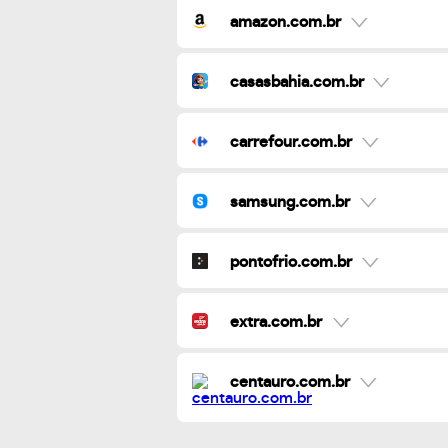
amazon.com.br
casasbahia.com.br
carrefour.com.br
samsung.com.br
pontofrio.com.br
extra.com.br
centauro.com.br