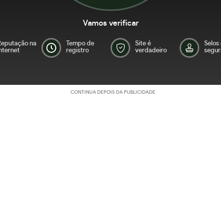
Vamos verificar
Reputação na
Tempo de
Site é
Selos
nternet
registro
verdadeiro
segur
CONTINUA DEPOIS DA PUBLICIDADE