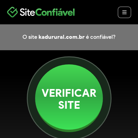
O site
kadurural.com.br
é confiável?
VERIFICAR
SITE