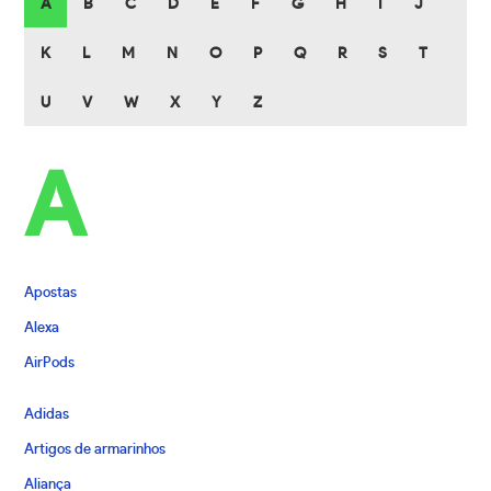
A
B
C
D
E
F
G
H
I
J
K
L
M
N
O
P
Q
R
S
T
U
V
W
X
Y
Z
A
Apostas
Alexa
AirPods
Adidas
Artigos de armarinhos
Aliança