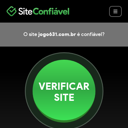
O site
jogo631.com.br
é confiável?
VERIFICAR
SITE