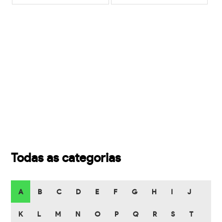
Todas as categorias
A
B
C
D
E
F
G
H
I
J
K
L
M
N
O
P
Q
R
S
T