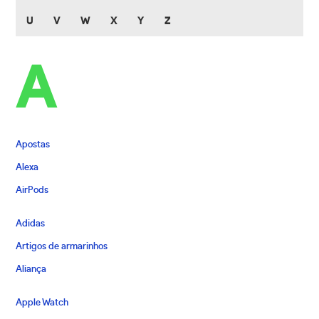
U
V
W
X
Y
Z
A
Apostas
Alexa
AirPods
Adidas
Artigos de armarinhos
Aliança
Apple Watch