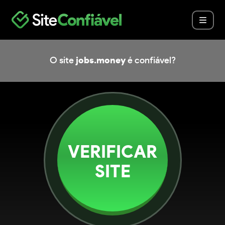
O site
jobs.money
é confiável?
VERIFICAR
SITE