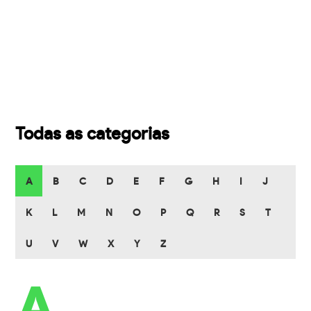
Todas as categorias
A
B
C
D
E
F
G
H
I
J
K
L
M
N
O
P
Q
R
S
T
U
V
W
X
Y
Z