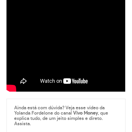
Ainda está com dúvida? Veja esse vídeo da
Yolanda Fordelone do canal
Vivo Money
, que
explica tudo, de um jeito simples e direto.
Assista.