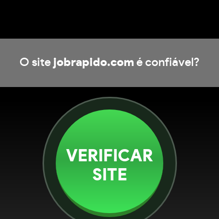
O site
jobrapido.com
é confiável?
VERIFICAR
SITE