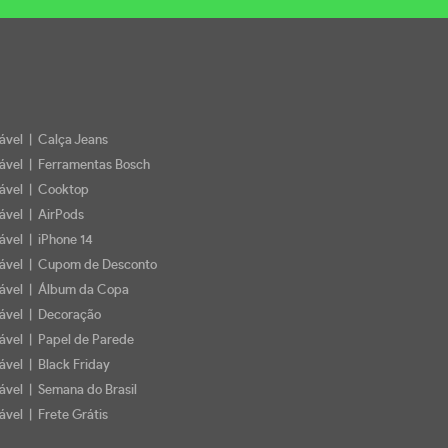
iável | Calça Jeans
iável | Ferramentas Bosch
iável | Cooktop
iável | AirPods
iável | iPhone 14
iável | Cupom de Desconto
iável | Álbum da Copa
iável | Decoração
iável | Papel de Parede
ável | Black Friday
iável | Semana do Brasil
ável | Frete Grátis