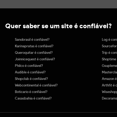
Quer saber se um site é confiável?
Sanobrasil é confiável?
Log é con
Karinapratas é confiável?
Sourcefor
Queroquitar é confiável?
Trip é con
Joinnicequest é confiável?
Shoptime 
Philco é confiável?
Gsuplemen
Audible é confiável?
Mastercla
Shopclub é confiável?
Amazon é 
Webcontinental é confiável?
Arthfit é 
Boticario é confiável?
Wiseshopp
Casasbahia é confiável?
Decoramai