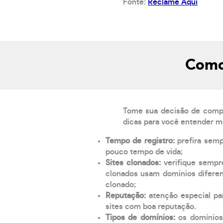
Fonte:
Reclame Aqui
Como 
Tome sua decisão de compra
dicas para você entender m
Tempo de registro:
prefira sem
pouco tempo de vida;
Sites clonados:
verifique sempr
clonados usam domínios diferen
clonado;
Reputação:
atenção especial par
sites com boa reputação.
Tipos de domínios:
os domínios