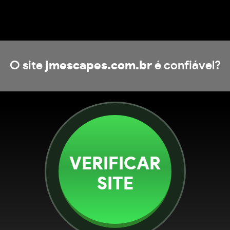
O site
jmescapes.com.br
é confiável?
VERIFICAR
SITE