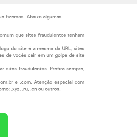
que fizemos. Abaixo algumas
comum que sites fraudulentos tenham
 logo do site é a mesma da URL, sites
es de vocês cair em um golpe de site
ar sites fraudulentos. Prefira sempre,
com.br e .com. Atenção especial com
: .xyz, .ru, .cn ou outros.