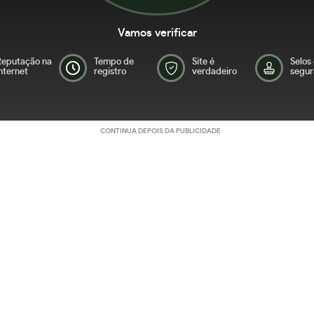
Vamos verificar
Reputação na
Tempo de
Site é
Selos
nternet
registro
verdadeiro
segur
CONTINUA DEPOIS DA PUBLICIDADE