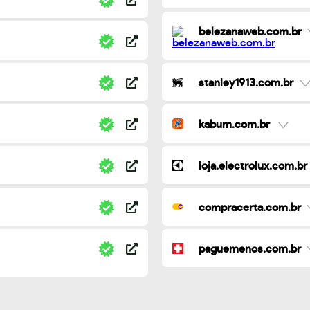
belezanaweb.com.br
stanley1913.com.br
kabum.com.br
loja.electrolux.com.br
compracerta.com.br
paguemenos.com.br