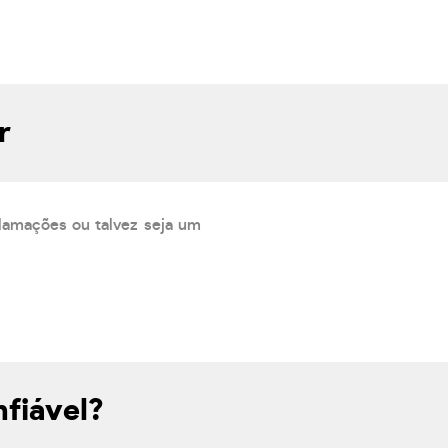
r
lamações ou talvez seja um
fiável?