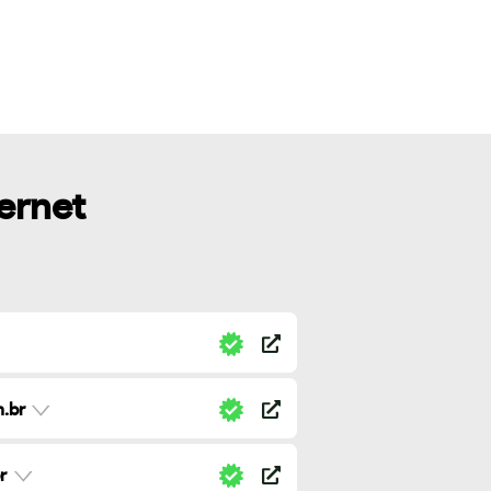
ternet
.br
r