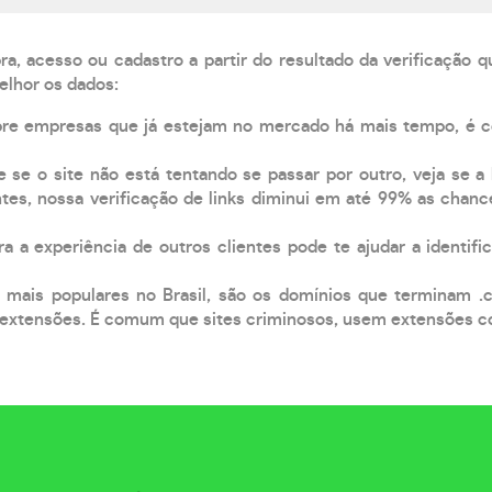
, acesso ou cadastro a partir do resultado da verificação 
elhor os dados:
pre empresas que já estejam no mercado há mais tempo, é 
e se o site não está tentando se passar por outro, veja se a
tes, nossa verificação de links diminui em até 99% as chanc
a a experiência de outros clientes pode te ajudar a identific
 mais populares no Brasil, são os domínios que terminam .
xtensões. É comum que sites criminosos, usem extensões como