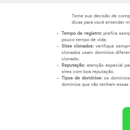
Tome sua decisão de compra
dicas para você entender m
Tempo de registro:
prefira sem
pouco tempo de vida;
Sites clonados:
verifique sempr
clonados usam domínios diferen
clonado;
Reputação:
atenção especial par
sites com boa reputação.
Tipos de domínios:
os domínios
domínios que não tenham essas e