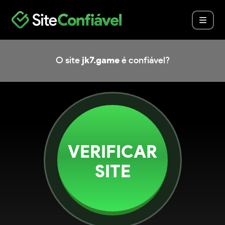
O site
jk7.game
é confiável?
VERIFICAR
SITE