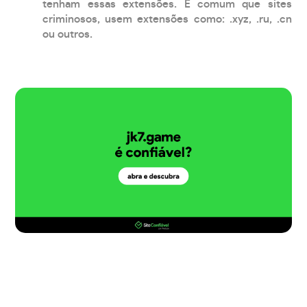
tenham essas extensões. É comum que sites
criminosos, usem extensões como: .xyz, .ru, .cn
ou outros.