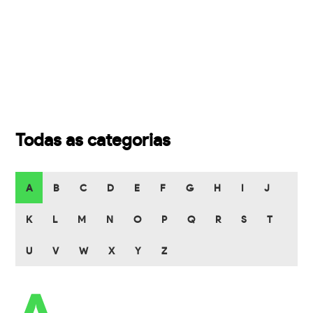
Todas as categorias
A
B
C
D
E
F
G
H
I
J
K
L
M
N
O
P
Q
R
S
T
U
V
W
X
Y
Z