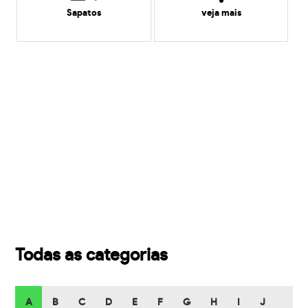
Sapatos
veja mais
Todas as categorias
A
B
C
D
E
F
G
H
I
J