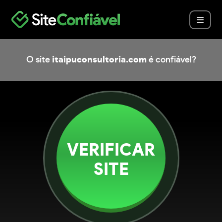
O site
itaipuconsultoria.com
é confiável?
VERIFICAR
SITE