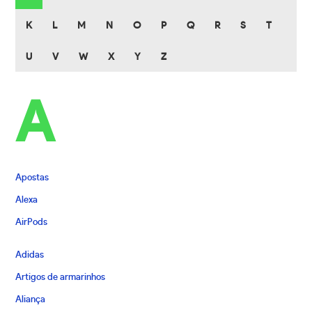
K
L
M
N
O
P
Q
R
S
T
U
V
W
X
Y
Z
A
Apostas
Alexa
AirPods
Adidas
Artigos de armarinhos
Aliança