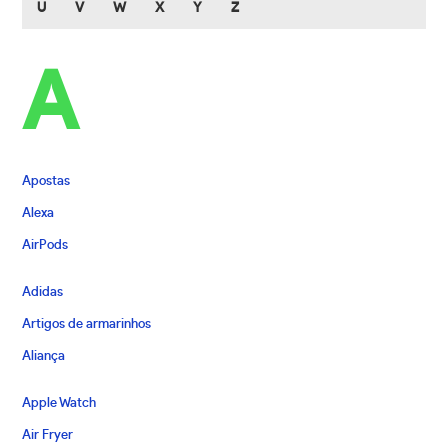
U
V
W
X
Y
Z
A
Apostas
Alexa
AirPods
Adidas
Artigos de armarinhos
Aliança
Apple Watch
Air Fryer