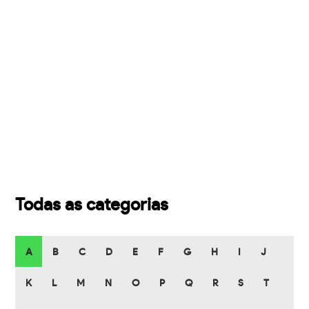
Todas as categorias
A
B
C
D
E
F
G
H
I
J
K
L
M
N
O
P
Q
R
S
T