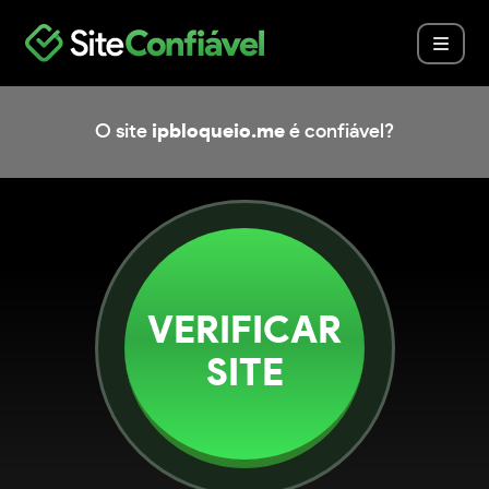
O site
ipbloqueio.me
é confiável?
VERIFICAR
SITE