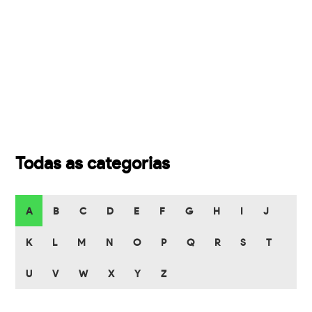
Todas as categorias
A
B
C
D
E
F
G
H
I
J
K
L
M
N
O
P
Q
R
S
T
U
V
W
X
Y
Z