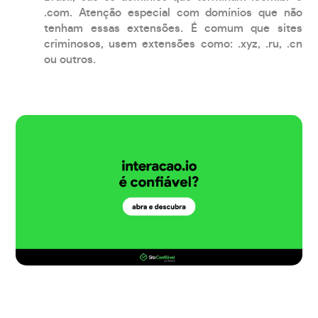
.com. Atenção especial com domínios que não
tenham essas extensões. É comum que sites
criminosos, usem extensões como: .xyz, .ru, .cn
ou outros.