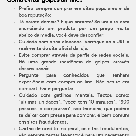
Como evitar golpes on-line?
Prefira sempre comprar em sites populares e de
boa reputação;
Tá barato demais? Fique antento! Se um site está
anunciando um produto por um preço muito
abaixo da média, você deve desconfiar;
Cuidado com sites clonados. Verifique se a URL é
realmente do site oficial da loja.
Evite comprar através de perfis de redes sociais.
Há uma grande incidência de golpes através
desses canais.
Pergunte para conhecidos que tenham
experiência com compra on-line. Não hesite em
compartilhar e perguntar.
Cuidado com gatilhos mentais. Textos como:
"últimas unidades", "você tem 10 minutos", "500
pessoas já compraram", são técnicas, que podem
te deixar com pressa para comprar, é bem comum
em sites fraudulentos.
Cartão de crédito: no geral, os sites fraudulentos,
vão sempre tentar levar você para um pagamento