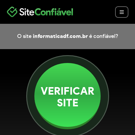
O site
informaticadf.com.br
é confiável?
VERIFICAR
SITE