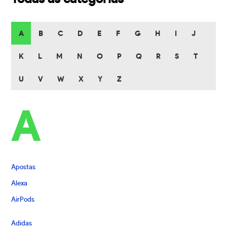
A
B
C
D
E
F
G
H
I
J
K
L
M
N
O
P
Q
R
S
T
U
V
W
X
Y
Z
A
Apostas
Alexa
AirPods
Adidas