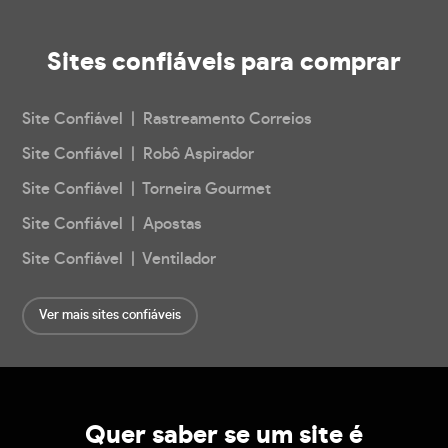
Sites confiáveis
para comprar
Site Confiável | Rastreamento Correios
Site Confiável | Robô Aspirador
Site Confiável | Torneira Gourmet
Site Confiável | Apostas
Site Confiável | Ventilador
Ver mais sites confiáveis
Quer saber se um site é