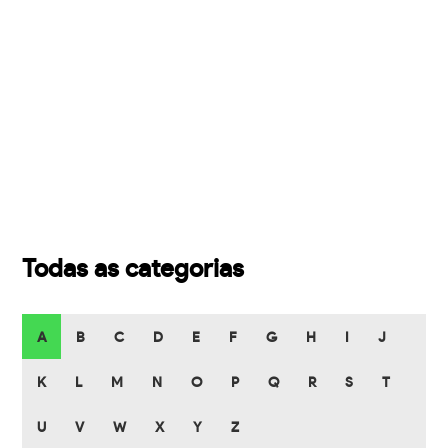
Todas as categorias
A
B
C
D
E
F
G
H
I
J
K
L
M
N
O
P
Q
R
S
T
U
V
W
X
Y
Z