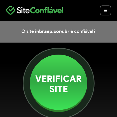
O site
inbraep.com.br
é confiável?
VERIFICAR
SITE