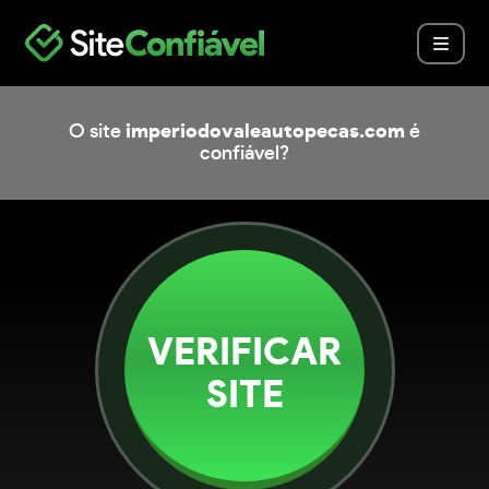
O site
imperiodovaleautopecas.com
é
confiável?
VERIFICAR
SITE