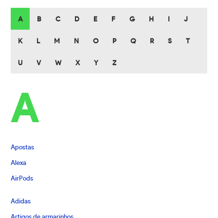
A
B
C
D
E
F
G
H
I
J
K
L
M
N
O
P
Q
R
S
T
U
V
W
X
Y
Z
A
Apostas
Alexa
AirPods
Adidas
Artigos de armarinhos