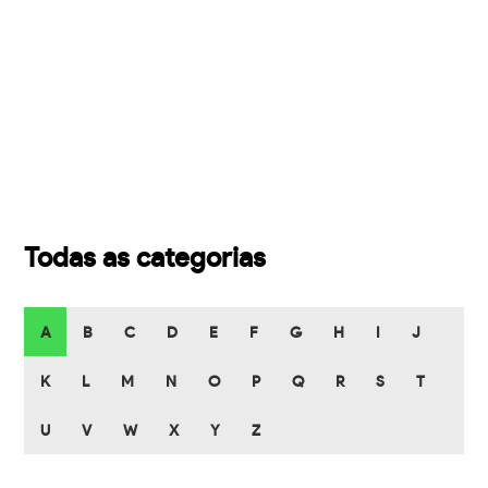
Todas as categorias
A
B
C
D
E
F
G
H
I
J
K
L
M
N
O
P
Q
R
S
T
U
V
W
X
Y
Z