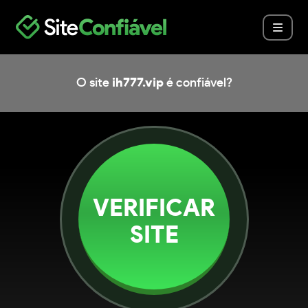
O site
ih777.vip
é confiável?
VERIFICAR
SITE