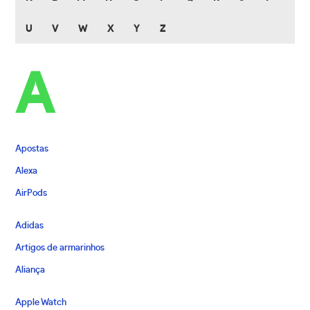
U
V
W
X
Y
Z
A
Apostas
Alexa
AirPods
Adidas
Artigos de armarinhos
Aliança
Apple Watch