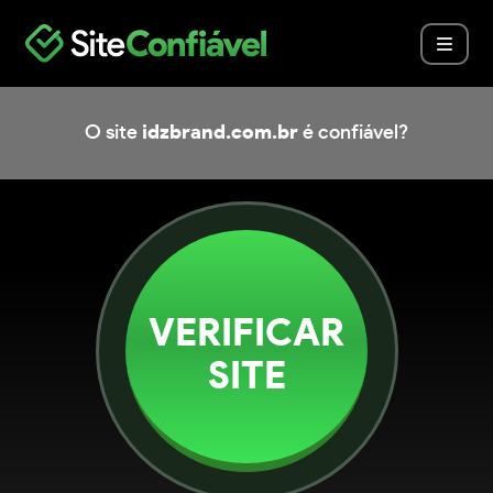
O site
idzbrand.com.br
é confiável?
VERIFICAR
SITE