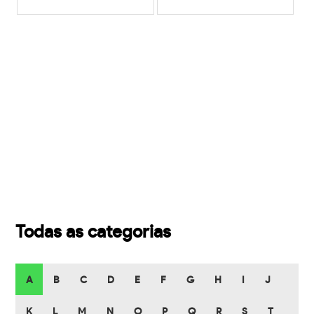
Todas as categorias
A
B
C
D
E
F
G
H
I
J
K
L
M
N
O
P
Q
R
S
T