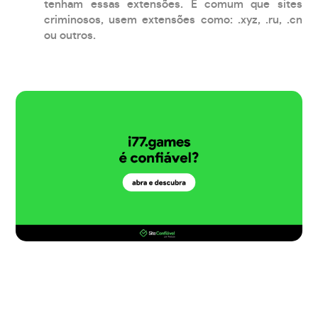
tenham essas extensões. É comum que sites
criminosos, usem extensões como: .xyz, .ru, .cn
ou outros.