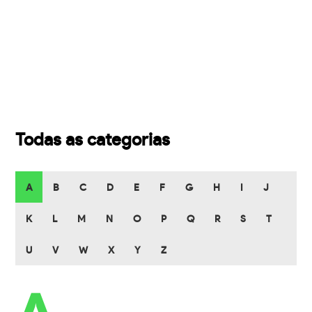
Todas as categorias
A
B
C
D
E
F
G
H
I
J
K
L
M
N
O
P
Q
R
S
T
U
V
W
X
Y
Z