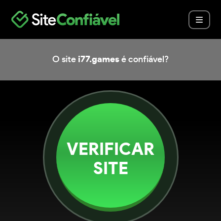
O site
i77.games
é confiável?
VERIFICAR
SITE