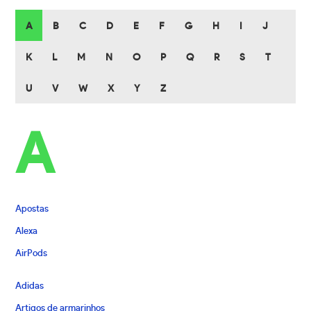
A
B
C
D
E
F
G
H
I
J
K
L
M
N
O
P
Q
R
S
T
U
V
W
X
Y
Z
A
Apostas
Alexa
AirPods
Adidas
Artigos de armarinhos