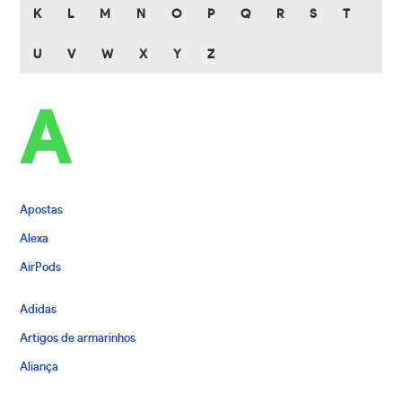
K
L
M
N
O
P
Q
R
S
T
U
V
W
X
Y
Z
A
Apostas
Alexa
AirPods
Adidas
Artigos de armarinhos
Aliança