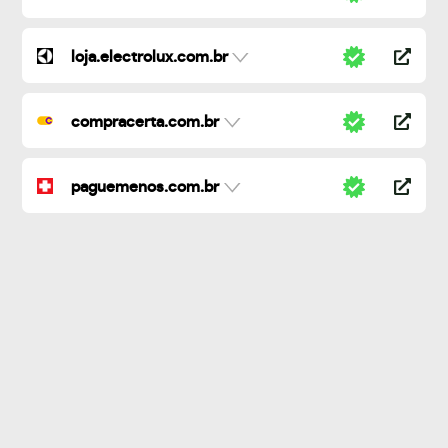
loja.electrolux.com.br
compracerta.com.br
paguemenos.com.br