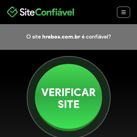
O site
hrebos.com.br
é confiável?
VERIFICAR
SITE