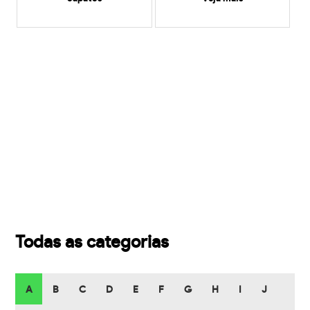
Todas as categorias
A
B
C
D
E
F
G
H
I
J