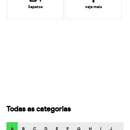
Sapatos
veja mais
Todas as categorias
A
B
C
D
E
F
G
H
I
J