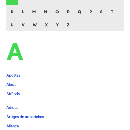
K
L
M
N
O
P
Q
R
S
T
U
V
W
X
Y
Z
A
Apostas
Alexa
AirPods
Adidas
Artigos de armarinhos
Aliança