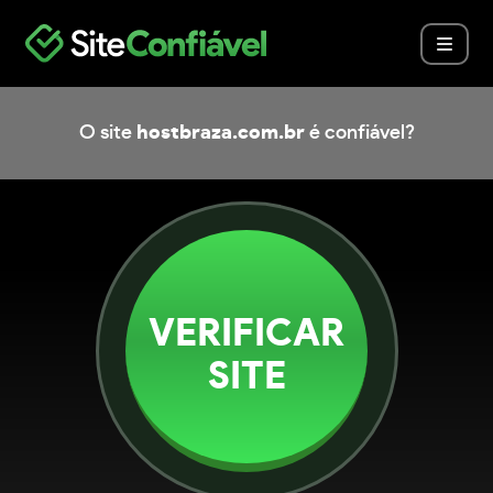
O site
hostbraza.com.br
é confiável?
VERIFICAR
SITE