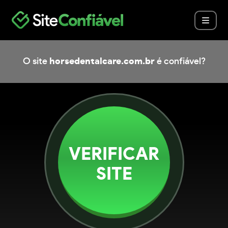
O site
horsedentalcare.com.br
é confiável?
VERIFICAR
SITE