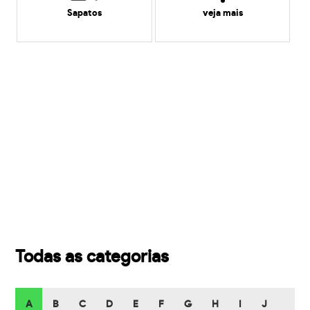
Sapatos
veja mais
Todas as categorias
A
B
C
D
E
F
G
H
I
J