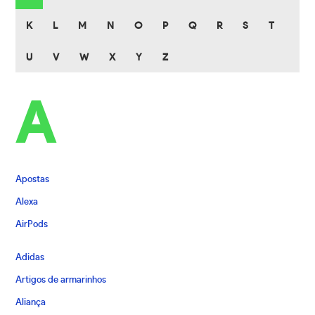
K
L
M
N
O
P
Q
R
S
T
U
V
W
X
Y
Z
A
Apostas
Alexa
AirPods
Adidas
Artigos de armarinhos
Aliança