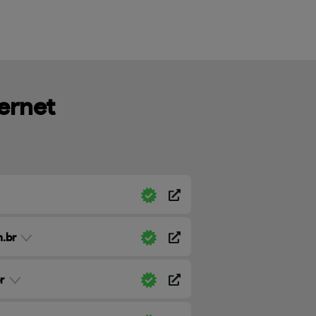
ternet
.br
r