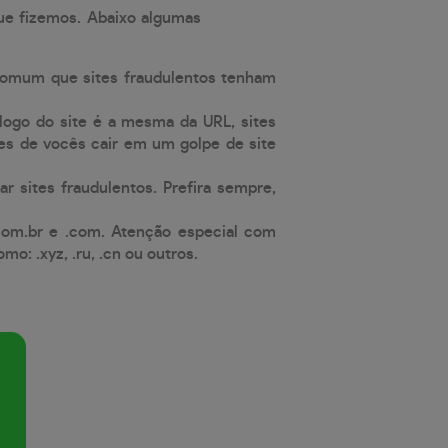
que fizemos. Abaixo algumas
comum que sites fraudulentos tenham
 logo do site é a mesma da URL, sites
es de vocês cair em um golpe de site
ar sites fraudulentos. Prefira sempre,
com.br e .com. Atenção especial com
: .xyz, .ru, .cn ou outros.