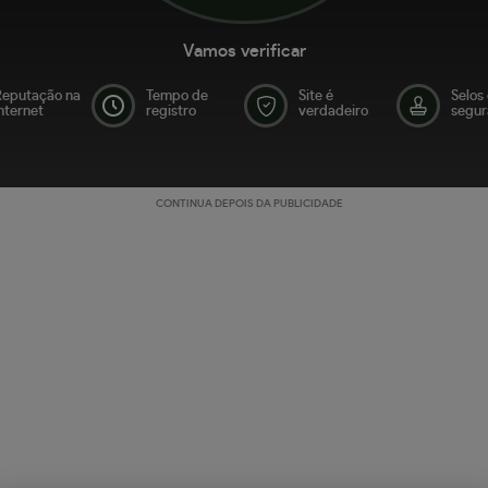
Vamos verificar
Reputação na
Tempo de
Site é
Selos
nternet
registro
verdadeiro
segur
CONTINUA DEPOIS DA PUBLICIDADE