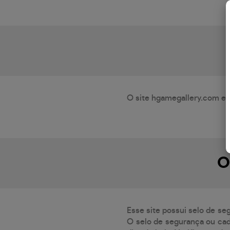
O site hgamegallery.com es
O
Esse site possui selo de se
O selo de segurança ou cad