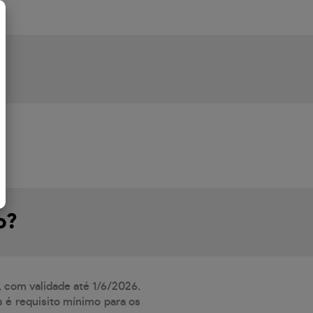
o?
, com validade até 1/6/2026.
 é requisito mínimo para os