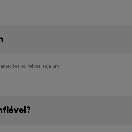
m
lamações ou talvez seja um
fiável?