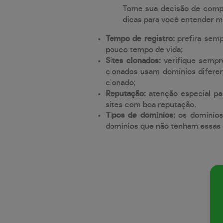
Tome sua decisão de compra
dicas para você entender m
Tempo de registro:
prefira sem
pouco tempo de vida;
Sites clonados:
verifique sempr
clonados usam domínios diferen
clonado;
Reputação:
atenção especial par
sites com boa reputação.
Tipos de domínios:
os domínios
domínios que não tenham essas e