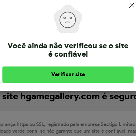
Sobre a hgamegallery.com
Você ainda não verificou se o site
é confiável
tá registrado há 4 anos. Informação atualizada em 25/7/2025.
Verificar site
 site hgamegallery.com é segur
gurança https ou SSL, registrado pela empresa Sectigo Limited
eado verde por si só não garante que um site é confiável, mas