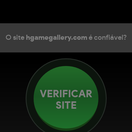
O site
hgamegallery.com
é confiável?
VERIFICAR
SITE