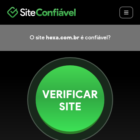
O site
hexa.com.br
é confiável?
VERIFICAR
SITE