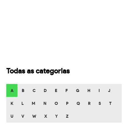
Todas as categorias
A
B
C
D
E
F
G
H
I
J
K
L
M
N
O
P
Q
R
S
T
U
V
W
X
Y
Z