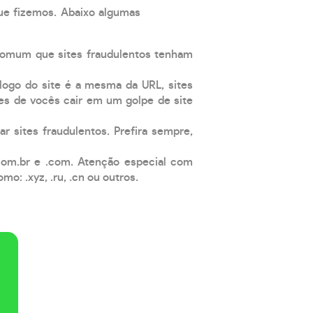
que fizemos. Abaixo algumas
comum que sites fraudulentos tenham
 logo do site é a mesma da URL, sites
es de vocês cair em um golpe de site
ar sites fraudulentos. Prefira sempre,
com.br e .com. Atenção especial com
: .xyz, .ru, .cn ou outros.