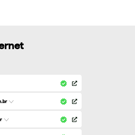
ternet
.br
r