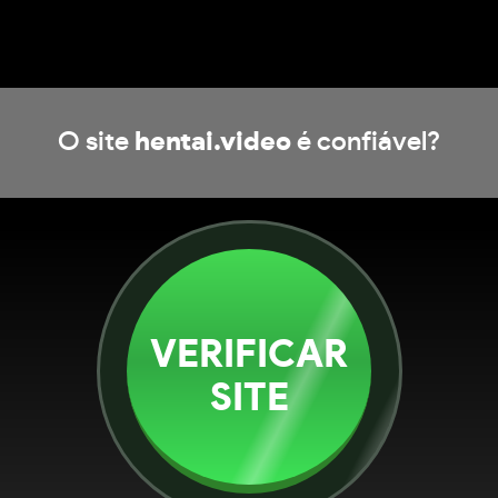
O site
hentai.video
é confiável?
VERIFICAR
SITE