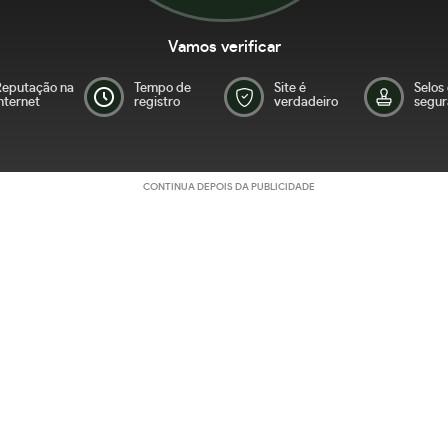
Vamos verificar
Reputação na
Tempo de
Site é
Selos
nternet
registro
verdadeiro
segur
CONTINUA DEPOIS DA PUBLICIDADE