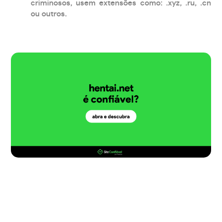
criminosos, usem extensões como: .xyz, .ru, .cn
ou outros.