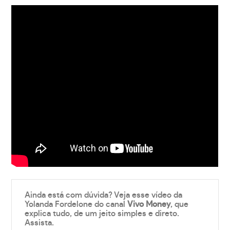
Ainda está com dúvida? Veja esse vídeo da
Yolanda Fordelone do canal
Vivo Money
, que
explica tudo, de um jeito simples e direto.
Assista.