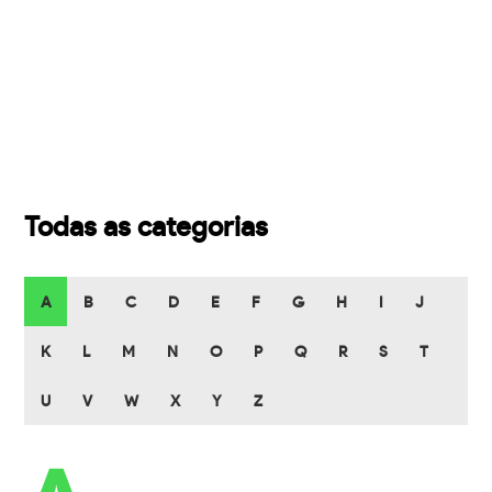
Todas as categorias
A
B
C
D
E
F
G
H
I
J
K
L
M
N
O
P
Q
R
S
T
U
V
W
X
Y
Z