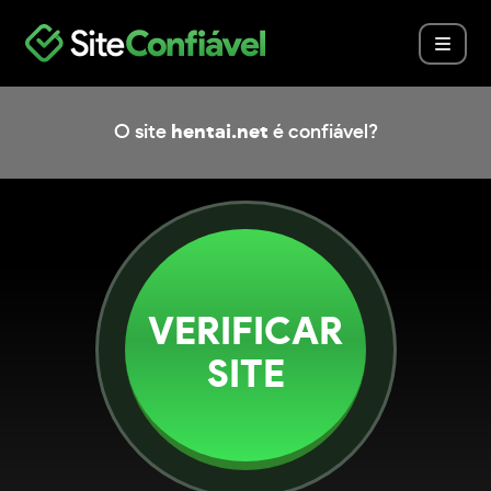
O site
hentai.net
é confiável?
VERIFICAR
SITE