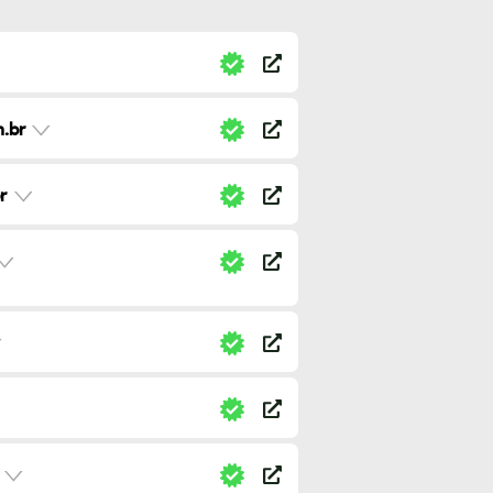
.br
r