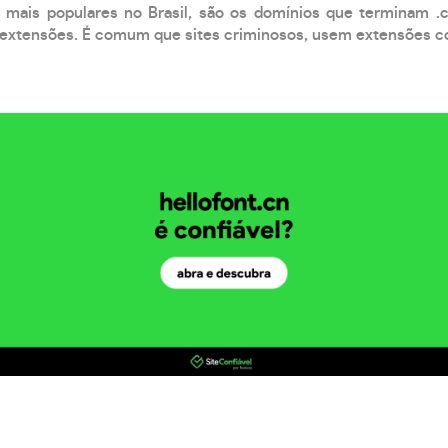
 mais populares no Brasil, são os domínios que terminam .
xtensões. É comum que sites criminosos, usem extensões como