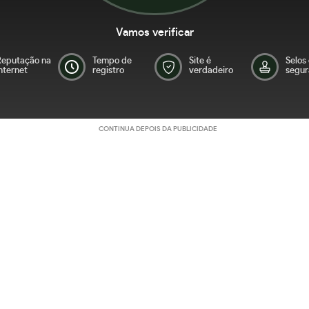
Vamos verificar
Reputação na
Tempo de
Site é
Selos
nternet
registro
verdadeiro
segur
CONTINUA DEPOIS DA PUBLICIDADE