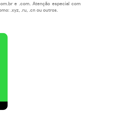
com.br e .com. Atenção especial com
: .xyz, .ru, .cn ou outros.