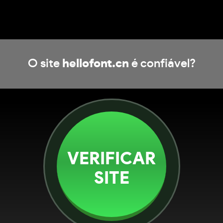
O site
hellofont.cn
é confiável?
VERIFICAR
SITE