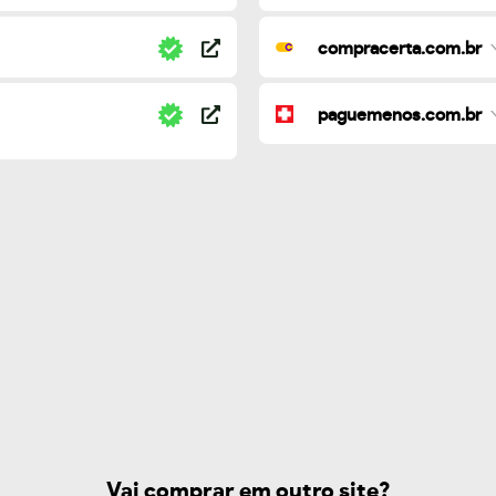
compracerta.com.br
paguemenos.com.br
Vai comprar em outro site?