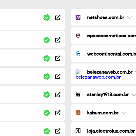
netshoes.com.br
epocacosmeticos.com
webcontinental.com.b
belezanaweb.com.br
stanley1913.com.br
kabum.com.br
loja.electrolux.com.br