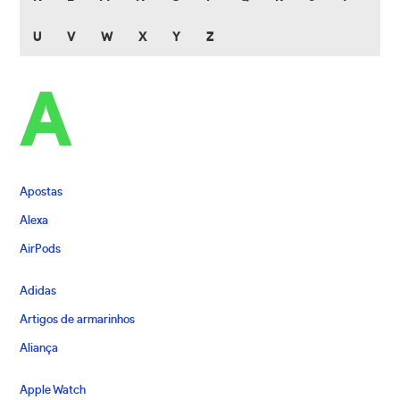
U
V
W
X
Y
Z
A
Apostas
Alexa
AirPods
Adidas
Artigos de armarinhos
Aliança
Apple Watch