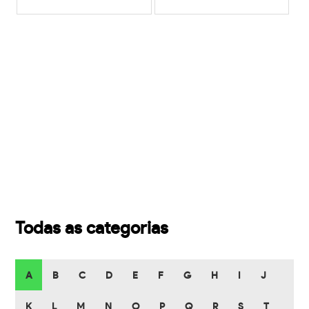
Todas as categorias
A
B
C
D
E
F
G
H
I
J
K
L
M
N
O
P
Q
R
S
T