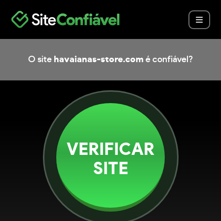
O site
havaianas-store.com
é confiável?
VERIFICAR
SITE