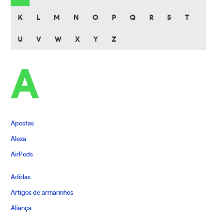
K
L
M
N
O
P
Q
R
S
T
U
V
W
X
Y
Z
A
Apostas
Alexa
AirPods
Adidas
Artigos de armarinhos
Aliança