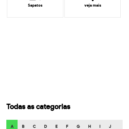
Sapatos
veja mais
Todas as categorias
A
B
C
D
E
F
G
H
I
J