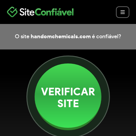
O site
handomchemicals.com
é confiável?
VERIFICAR
SITE