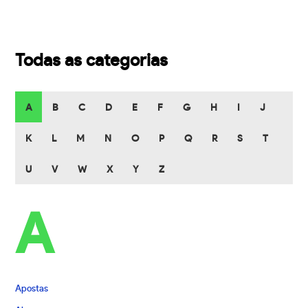
Todas as categorias
A
B
C
D
E
F
G
H
I
J
K
L
M
N
O
P
Q
R
S
T
U
V
W
X
Y
Z
A
Apostas