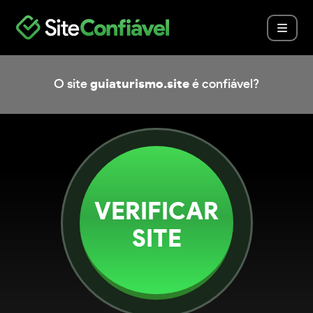
O site
guiaturismo.site
é confiável?
VERIFICAR
SITE