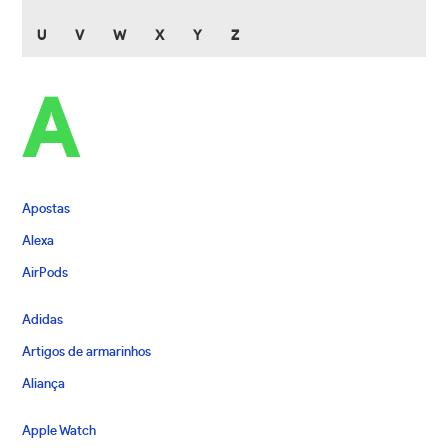
U
V
W
X
Y
Z
A
Apostas
Alexa
AirPods
Adidas
Artigos de armarinhos
Aliança
Apple Watch