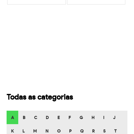
Todas as categorias
A
B
C
D
E
F
G
H
I
J
K
L
M
N
O
P
Q
R
S
T