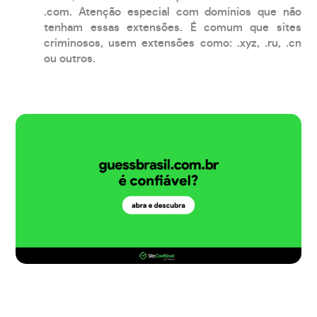
.com. Atenção especial com domínios que não
tenham essas extensões. É comum que sites
criminosos, usem extensões como: .xyz, .ru, .cn
ou outros.