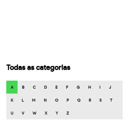
Todas as categorias
A
B
C
D
E
F
G
H
I
J
K
L
M
N
O
P
Q
R
S
T
U
V
W
X
Y
Z