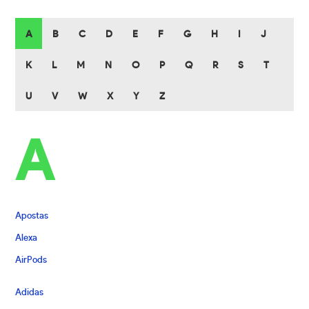
A
B
C
D
E
F
G
H
I
J
K
L
M
N
O
P
Q
R
S
T
U
V
W
X
Y
Z
A
Apostas
Alexa
AirPods
Adidas