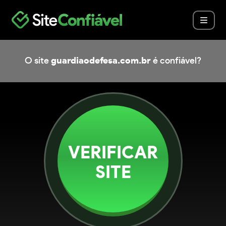
O site
guardiaodefesa.com.br
é confiável?
VERIFICAR
SITE