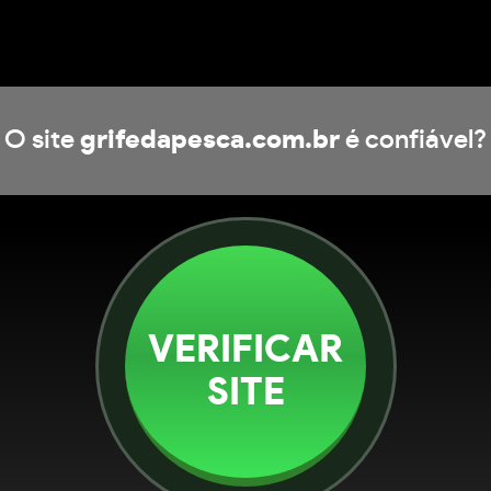
O site
grifedapesca.com.br
é confiável?
VERIFICAR
SITE