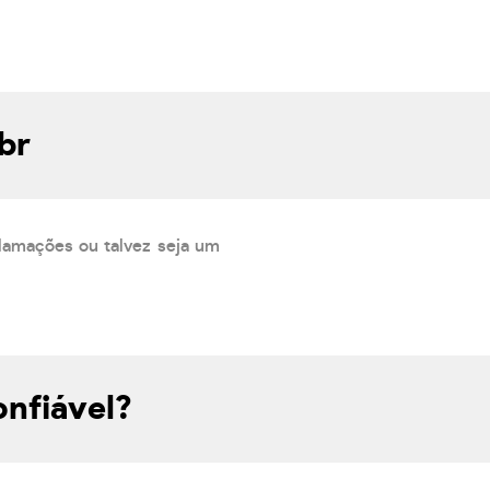
br
lamações ou talvez seja um
onfiável?