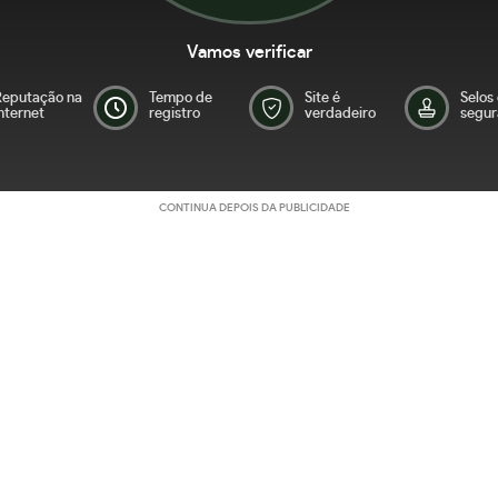
Vamos verificar
Reputação na
Tempo de
Site é
Selos
nternet
registro
verdadeiro
segur
CONTINUA DEPOIS DA PUBLICIDADE