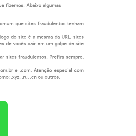
que fizemos. Abaixo algumas
comum que sites fraudulentos tenham
 logo do site é a mesma da URL, sites
es de vocês cair em um golpe de site
ar sites fraudulentos. Prefira sempre,
com.br e .com. Atenção especial com
: .xyz, .ru, .cn ou outros.