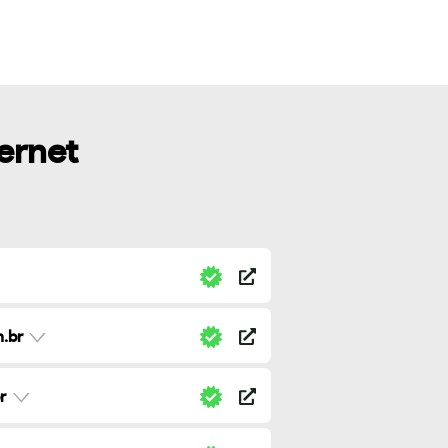
ternet
.br
r