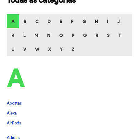
Todas as categorias
A
B
C
D
E
F
G
H
I
J
K
L
M
N
O
P
Q
R
S
T
U
V
W
X
Y
Z
A
Apostas
Alexa
AirPods
Adidas