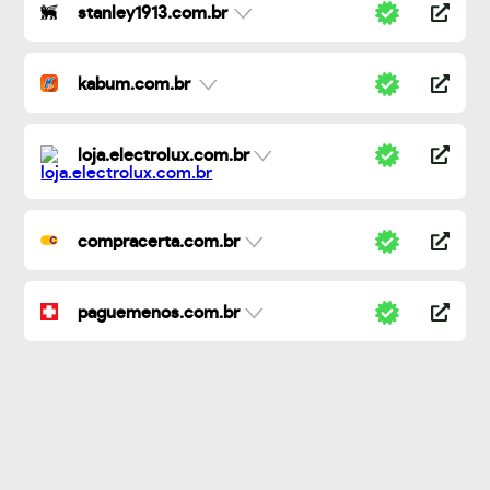
stanley1913.com.br
kabum.com.br
loja.electrolux.com.br
compracerta.com.br
paguemenos.com.br