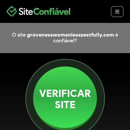
O site
gravenesswomanlesszestfully.com
é
confiável?
VERIFICAR
SITE