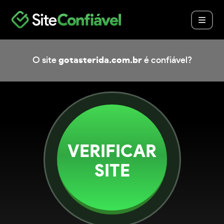
O site
gotasterida.com.br
é confiável?
VERIFICAR
SITE