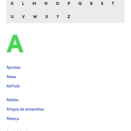
K
L
M
N
O
P
Q
R
S
T
U
V
W
X
Y
Z
A
Apostas
Alexa
AirPods
Adidas
Artigos de armarinhos
Aliança