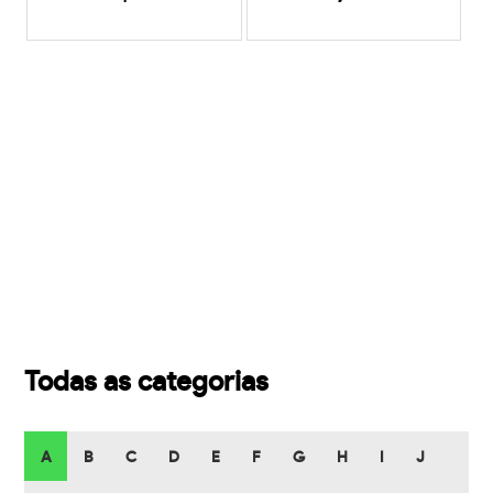
Todas as categorias
A
B
C
D
E
F
G
H
I
J