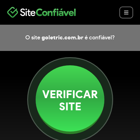
O site
goletric.com.br
é confiável?
VERIFICAR
SITE