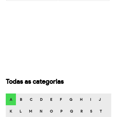
Todas as categorias
A
B
C
D
E
F
G
H
I
J
K
L
M
N
O
P
Q
R
S
T