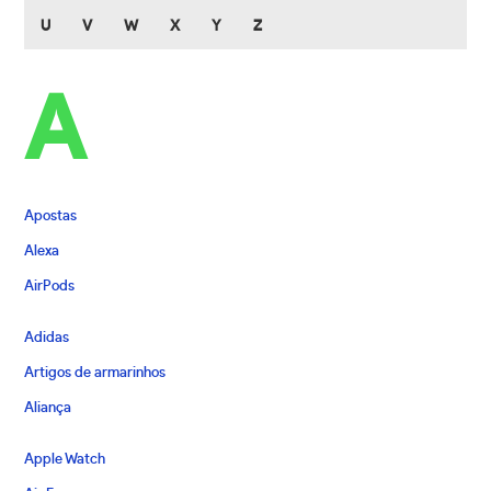
U
V
W
X
Y
Z
A
Apostas
Alexa
AirPods
Adidas
Artigos de armarinhos
Aliança
Apple Watch