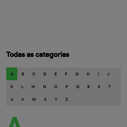
Todas as categorias
A
B
C
D
E
F
G
H
I
J
K
L
M
N
O
P
Q
R
S
T
U
V
W
X
Y
Z