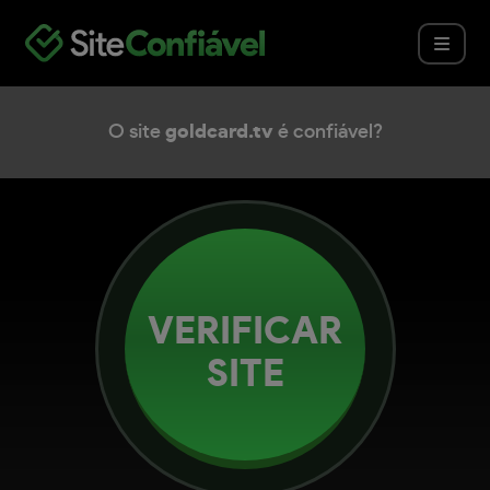
O site
goldcard.tv
é confiável?
VERIFICAR
SITE