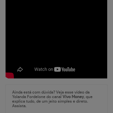
Ainda está com dúvida? Veja esse vídeo da
Yolanda Fordelone do canal
Vivo Money
, que
explica tudo, de um jeito simples e direto.
Assista.