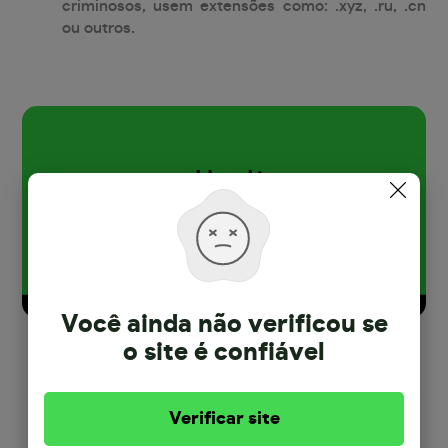
criminosos, usem extensões como: .xyz, .ru, .cn
ou outros.
Você ainda não verificou se
o site
é confiável
Verificar site