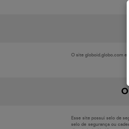
O site globoid.globo.com es
O
Esse site possui selo de se
selo de segurança ou cadea