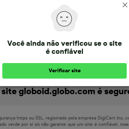
Sobre a globoid.globo.com
Você ainda não verificou se o site
é confiável
tá registrado há mais de 27 anos. Informação atualizada em 7
Verificar site
 site globoid.globo.com é segur
gurança https ou SSL, registrado pela empresa DigiCert Inc, 
do verde por si só não garante que um site é confiável, mas