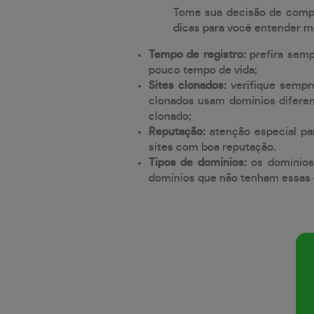
Tome sua decisão de compra
dicas para você entender m
Tempo de registro:
prefira sem
pouco tempo de vida;
Sites clonados:
verifique sempr
clonados usam domínios diferen
clonado;
Reputação:
atenção especial par
sites com boa reputação.
Tipos de domínios:
os domínios
domínios que não tenham essas e