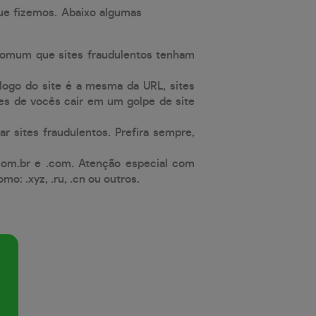
que fizemos. Abaixo algumas
comum que sites fraudulentos tenham
 logo do site é a mesma da URL, sites
es de vocês cair em um golpe de site
ar sites fraudulentos. Prefira sempre,
com.br e .com. Atenção especial com
: .xyz, .ru, .cn ou outros.