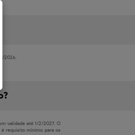
/8/2026.
o?
com validade até 1/2/2027. O
 é requisito mínimo para os