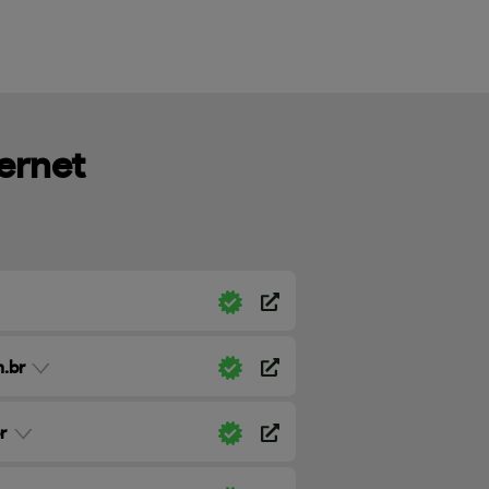
ternet
.br
r