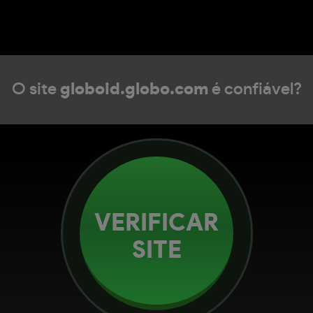
O site
globoid.globo.com
é confiável?
VERIFICAR
SITE