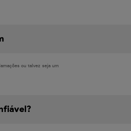
m
lamações ou talvez seja um
nfiável?