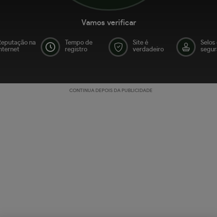
Vamos verificar
Reputação na
Tempo de
Site é
Selos
nternet
registro
verdadeiro
segur
CONTINUA DEPOIS DA PUBLICIDADE