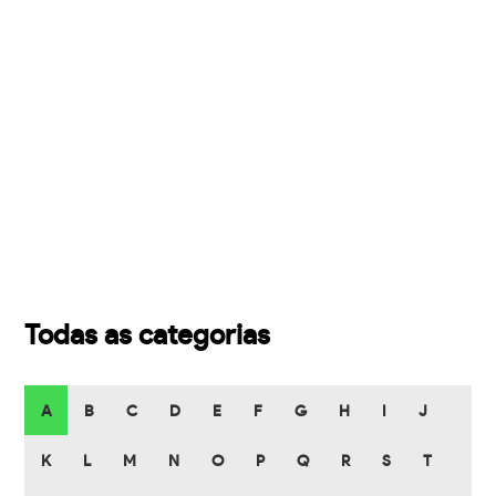
Todas as categorias
A
B
C
D
E
F
G
H
I
J
K
L
M
N
O
P
Q
R
S
T