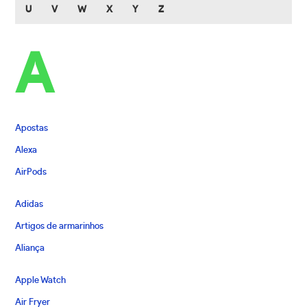
U
V
W
X
Y
Z
A
Apostas
Alexa
AirPods
Adidas
Artigos de armarinhos
Aliança
Apple Watch
Air Fryer