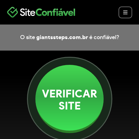
O site
giantssteps.com.br
é confiável?
VERIFICAR
SITE